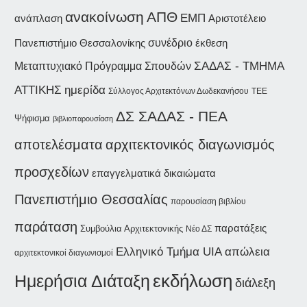
ανακοίνωση
ΑΠΘ
ΕΜΠ
ανάπλαση
Αριστοτέλειο
συνέδριο
Πανεπιστήμιο Θεσσαλονίκης
έκθεση
ΣΑΔΑΣ - ΤΜΗΜΑ
Μεταπτυχιακό Πρόγραμμα Σπουδών
ΑΤΤΙΚΗΣ
ημερίδα
Σύλλογος Αρχιτεκτόνων Δωδεκανήσου
ΤΕΕ
ΔΣ ΣΑΔΑΣ - ΠΕΑ
Ψήφισμα
βιβλιοπαρουσίαση
αποτελέσματα
αρχιτεκτονικός διαγωνισμός
προσχεδίων
επαγγελματικά δικαιώματα
Πανεπιστήμιο Θεσσαλίας
παρουσίαση βιβλίου
παράταση
παρατάξεις
Συμβούλια Αρχιτεκτονικής
Νέο ΔΣ
Ελληνικό Τμήμα UIA
απώλεια
αρχιτεκτονικοί διαγωνισμοί
εκδήλωση
Ημερήσια Διάταξη
διάλεξη