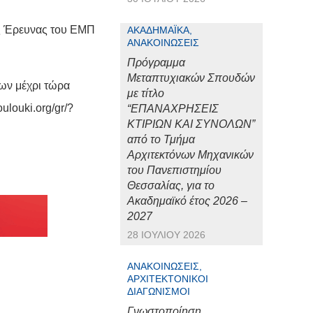
ής Έρευνας του ΕΜΠ
ΑΚΑΔΗΜΑΪΚΆ,
ΑΝΑΚΟΙΝΏΣΕΙΣ
Πρόγραμμα
Μεταπτυχιακών Σπουδών
ων μέχρι τώρα
με τίτλο
oulouki.org/gr/?
“ΕΠΑΝΑΧΡΗΣΕΙΣ
ΚΤΙΡΙΩΝ ΚΑΙ ΣΥΝΟΛΩΝ”
από το Τμήμα
Αρχιτεκτόνων Μηχανικών
του Πανεπιστημίου
Θεσσαλίας, για το
Ακαδημαϊκό έτος 2026 –
2027
28 ΙΟΥΛΊΟΥ 2026
ΑΝΑΚΟΙΝΏΣΕΙΣ,
ΑΡΧΙΤΕΚΤΟΝΙΚΟΊ
ΔΙΑΓΩΝΙΣΜΟΊ
Γνωστοποίηση