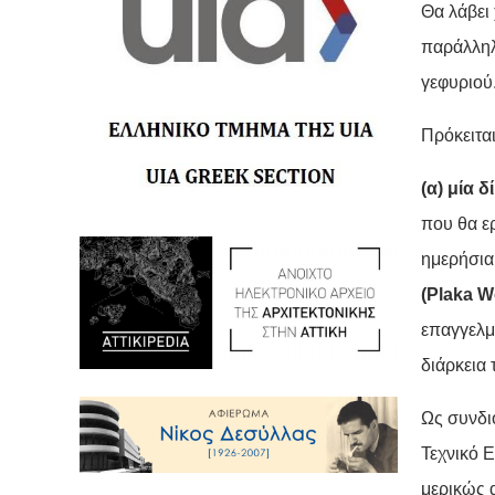
Θα λάβει
παράλληλ
γεφυριού
Πρόκειται
(α) μία 
που θα ε
ημερήσια
(Plaka 
επαγγελμ
διάρκεια
Ως συνδι
Τεχνικό 
μερικώς 