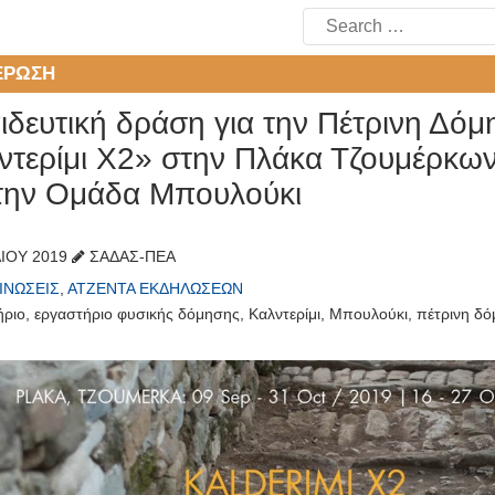
Search
for:
ΈΡΩΣΗ
ιδευτική δράση για την Πέτρινη Δόμ
ντερίμι Χ2» στην Πλάκα Τζουμέρκων
την Ομάδα Μπουλούκι
ΛΊΟΥ 2019
ΣΑΔΑΣ-ΠΕΑ
ΙΝΏΣΕΙΣ
,
ΑΤΖΈΝΤΑ ΕΚΔΗΛΏΣΕΩΝ
ήριο
,
εργαστήριο φυσικής δόμησης
,
Καλντερίμι
,
Μπουλούκι
,
πέτρινη δ