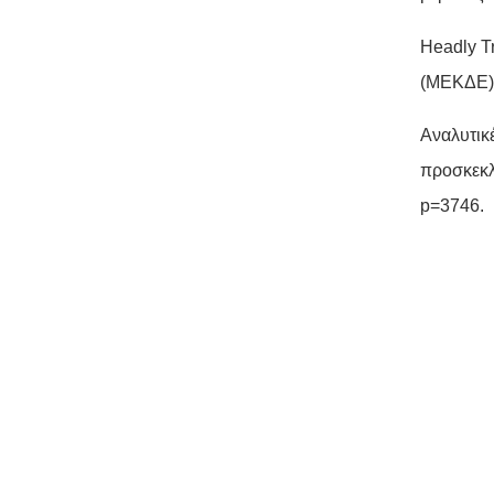
Headly T
(
ΜΕΚΔΕ
)
Αναλυτικ
προσκεκλ
p=3746
.