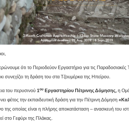
οι,
ερώνουμε ότι το Περιοδεύον Εργαστήριο για τις Παραδοσιακές Τ
ι συνεχίζει τη δράση του στα Τζουμέρκα της Ηπείρου.
ου
εια του περυσινού
1
Εργαστηρίου Πέτρινης Δόμησης,
η Ομ
νει φέτος την εκπαιδευτική δράση για την Πέτρινη Δόμηση
«Καλ
ενο της οποίας είναι η πλήρης αποκατάσταση – ανασκευή του ισ
εί στο Γεφύρι της Πλάκας.