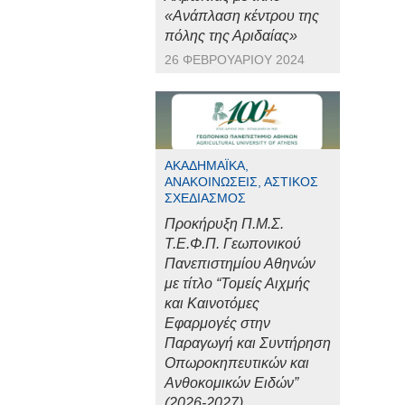
«Ανάπλαση κέντρου της
πόλης της Αριδαίας»
26 ΦΕΒΡΟΥΑΡΊΟΥ 2024
ΑΚΑΔΗΜΑΪΚΆ,
ΑΝΑΚΟΙΝΏΣΕΙΣ, ΑΣΤΙΚΌΣ
ΣΧΕΔΙΑΣΜΌΣ
Προκήρυξη Π.Μ.Σ.
Τ.Ε.Φ.Π. Γεωπονικού
Πανεπιστημίου Αθηνών
με τίτλο “Τομείς Αιχμής
και Καινοτόμες
Εφαρμογές στην
Παραγωγή και Συντήρηση
Οπωροκηπευτικών και
Ανθοκομικών Ειδών”
(2026-2027)