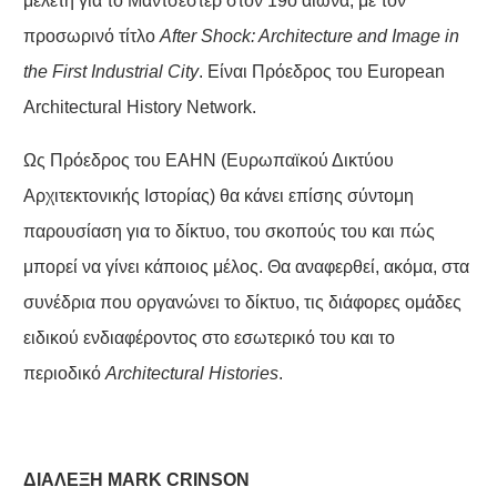
μελέτη για το Μάντσεστερ στον 19ο αιώνα, με τον
προσωρινό τίτλο
After Shock: Architecture and Image in
the First Industrial City
. Είναι Πρόεδρος του European
Architectural History Network.
Ως Πρόεδρος του EAHN (Ευρωπαϊκού Δικτύου
Αρχιτεκτονικής Ιστορίας) θα κάνει επίσης σύντομη
παρουσίαση για το δίκτυο, του σκοπούς του και πώς
μπορεί να γίνει κάποιος μέλος. Θα αναφερθεί, ακόμα, στα
συνέδρια που οργανώνει το δίκτυο, τις διάφορες ομάδες
ειδικού ενδιαφέροντος στο εσωτερικό του και το
περιοδικό
Architectural Histories
.
ΔΙΑΛΕΞΗ MΑ
R
Κ C
RINSON