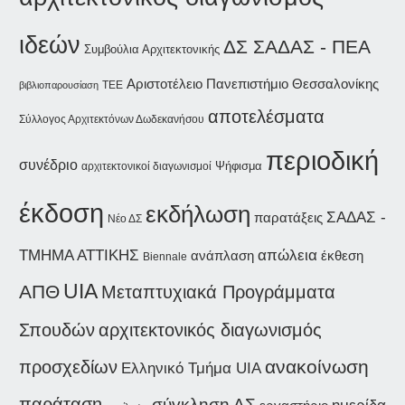
ιδεών
ΔΣ ΣΑΔΑΣ - ΠΕΑ
Συμβούλια Αρχιτεκτονικής
Αριστοτέλειο Πανεπιστήμιο Θεσσαλονίκης
βιβλιοπαρουσίαση
ΤΕΕ
αποτελέσματα
Σύλλογος Αρχιτεκτόνων Δωδεκανήσου
περιοδική
συνέδριο
Ψήφισμα
αρχιτεκτονικοί διαγωνισμοί
έκδοση
εκδήλωση
ΣΑΔΑΣ -
παρατάξεις
Νέο ΔΣ
ΤΜΗΜΑ ΑΤΤΙΚΗΣ
απώλεια
ανάπλαση
έκθεση
Biennale
UIA
ΑΠΘ
Μεταπτυχιακά Προγράμματα
Σπουδών
αρχιτεκτονικός διαγωνισμός
ανακοίνωση
προσχεδίων
Ελληνικό Τμήμα UIA
παράταση
σύγκληση ΔΣ