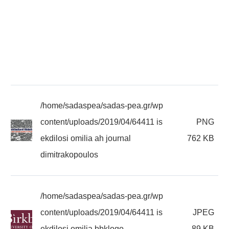
/home/sadaspea/sadas-pea.gr/wp
content/uploads/2019/04/64411 is
PNG
ekdilosi omilia ah journal
762 KB
dimitrakopoulos
/home/sadaspea/sadas-pea.gr/wp
content/uploads/2019/04/64411 is
JPEG
ekdilosi omilia bbklogo
89 KB