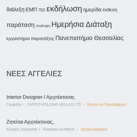
εκδήλωση
διάλεξη
ημερίδα
ΕΜΠ
έκθεση
ΤΕΕ
Ημερήσια Διάταξη
παράταση
περίληψη
Πανεπιστήμιο Θεσσαλίας
εργαστήριο
παρατάξεις
ΝΕΕΣ ΑΓΓΕΛΙΕΣ
Interior Designer / Αρχιτέκτονας
Γλυφάδα
ZAFIDO HOLDING HELLAS LTD
Ζητούν να Προσλάβουν
Ζητείται Αρχιτέκτονας,
Κύπρος, Λευκωσια
AVasiliou Architects
Ζητούν Εργασία