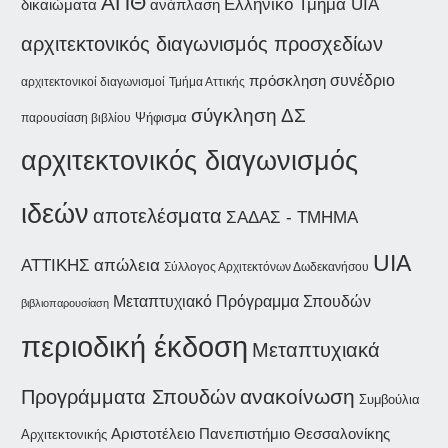
ΑΠΘ
Ελληνικό Τμήμα UIA
δικαιώματα
ανάπλαση
αρχιτεκτονικός διαγωνισμός προσχεδίων
συνέδριο
πρόσκληση
αρχιτεκτονικοί διαγωνισμοί
Τμήμα Αττικής
σύγκληση ΔΣ
Ψήφισμα
παρουσίαση βιβλίου
αρχιτεκτονικός διαγωνισμός
ιδεών
αποτελέσματα
ΣΑΔΑΣ - ΤΜΗΜΑ
UIA
ΑΤΤΙΚΗΣ
απώλεια
Σύλλογος Αρχιτεκτόνων Δωδεκανήσου
Μεταπτυχιακό Πρόγραμμα Σπουδών
βιβλιοπαρουσίαση
περιοδική έκδοση
Μεταπτυχιακά
Προγράμματα Σπουδών
ανακοίνωση
Συμβούλια
Αριστοτέλειο Πανεπιστήμιο Θεσσαλονίκης
Αρχιτεκτονικής