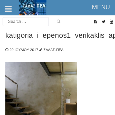
MENU
Search
for:
katigoria_i_epenos1_verikaklis_
20 ΙΟΥΛΊΟΥ 2017
ΣΑΔΑΣ-ΠΕΑ