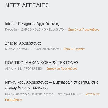
ΝΕΕΣ ΑΓΓΕΛΙΕΣ
Interior Designer / Αρχιτέκτονας
Γλυφάδα
ZAFIDO HOLDING HELLAS LTD
Ζητούν να Προσλάβουν
Ζητείται Αρχιτέκτονας,
Κύπρος, Λευκωσια
AVasiliou Architects
Ζητούν Εργασία
ΠΟΛΙΤΙΚΟΙ ΜΗΧΑΝΙΚΟΙ/ ΑΡΧΙΤΕΚΤΟΝΕΣ
Αθήνα
NM PROPERTIES
Ζητούν να Προσλάβουν
Μηχανικός / Αρχιτέκτονας – Έμπειρος/η στις Ρυθμίσεις
Αυθαιρέτων (Ν. 4495/17)
Νέα Αλικαρνασσός, Ηράκλειο Κρήτης
NM PROPERTIES
Ζητούν να
Προσλάβουν