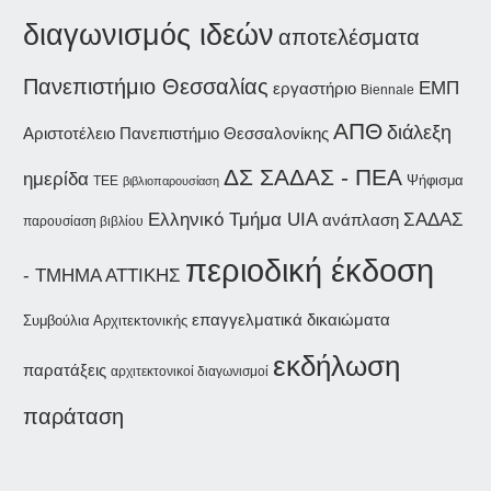
διαγωνισμός ιδεών
αποτελέσματα
Πανεπιστήμιο Θεσσαλίας
ΕΜΠ
εργαστήριο
Biennale
ΑΠΘ
διάλεξη
Αριστοτέλειο Πανεπιστήμιο Θεσσαλονίκης
ΔΣ ΣΑΔΑΣ - ΠΕΑ
ημερίδα
Ψήφισμα
ΤΕΕ
βιβλιοπαρουσίαση
ΣΑΔΑΣ
Ελληνικό Τμήμα UIA
ανάπλαση
παρουσίαση βιβλίου
περιοδική έκδοση
- ΤΜΗΜΑ ΑΤΤΙΚΗΣ
επαγγελματικά δικαιώματα
Συμβούλια Αρχιτεκτονικής
εκδήλωση
παρατάξεις
αρχιτεκτονικοί διαγωνισμοί
παράταση