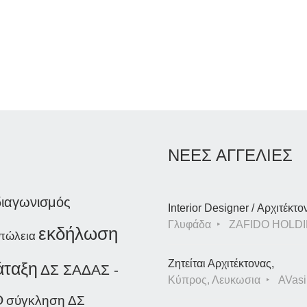
ΝΕΕΣ ΑΓΓΕΛΙΕΣ
διαγωνισμός
Interior Designer / Αρχιτέκτο
Γλυφάδα
ZAFIDO HOLDI
εκδήλωση
πώλεια
Ζητείται Αρχιτέκτονας,
άταξη
ΔΣ ΣΑΔΑΣ -
Κύπρος, Λευκωσια
AVasil
Θ
σύγκληση ΔΣ