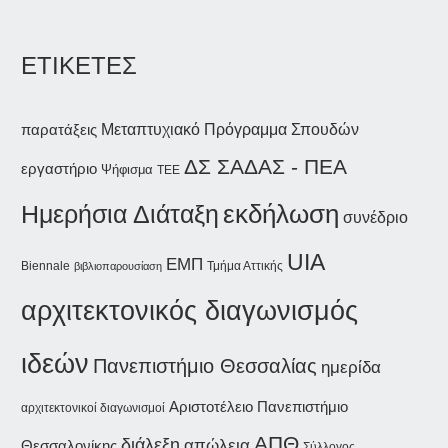
ΕΤΙΚΕΤΕΣ
παρατάξεις
Μεταπτυχιακό Πρόγραμμα Σπουδών
ΔΣ ΣΑΔΑΣ - ΠΕΑ
εργαστήριο
Ψήφισμα
ΤΕΕ
εκδήλωση
Ημερήσια Διάταξη
συνέδριο
UIA
ΕΜΠ
Biennale
Τμήμα Αττικής
βιβλιοπαρουσίαση
αρχιτεκτονικός διαγωνισμός
ιδεών
Πανεπιστήμιο Θεσσαλίας
ημερίδα
Αριστοτέλειο Πανεπιστήμιο
αρχιτεκτονικοί διαγωνισμοί
ΑΠΘ
διάλεξη
απώλεια
Θεσσαλονίκης
Σύλλογος