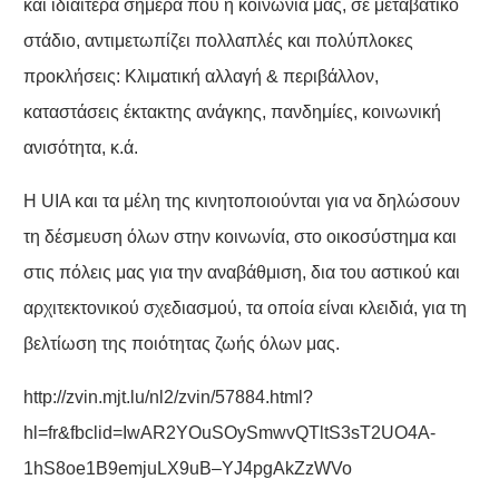
και ιδιαίτερα σήμερα που η κοινωνία μας, σε μεταβατικό
στάδιο, αντιμετωπίζει πολλαπλές και πολύπλοκες
προκλήσεις: Κλιματική αλλαγή & περιβάλλον,
καταστάσεις έκτακτης ανάγκης, πανδημίες, κοινωνική
ανισότητα, κ.ά.
Η UIA και τα μέλη της κινητοποιούνται για να δηλώσουν
τη δέσμευση όλων στην κοινωνία, στο οικοσύστημα και
στις πόλεις μας για την αναβάθμιση, δια του αστικού και
αρχιτεκτονικού σχεδιασμού, τα οποία είναι κλειδιά, για τη
βελτίωση της ποιότητας ζωής όλων μας.
http://zvin.mjt.lu/nl2/zvin/57884.html?
hl=fr&fbclid=IwAR2YOuSOySmwvQTltS3sT2UO4A-
1hS8oe1B9emjuLX9uB–YJ4pgAkZzWVo