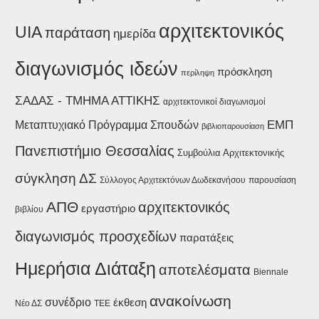
αρχιτεκτονικός
UIA
παράταση
ημερίδα
διαγωνισμός ιδεών
πρόσκληση
περίληψη
ΣΑΔΑΣ - ΤΜΗΜΑ ΑΤΤΙΚΗΣ
αρχιτεκτονικοί διαγωνισμοί
ΕΜΠ
Μεταπτυχιακό Πρόγραμμα Σπουδών
βιβλιοπαρουσίαση
Πανεπιστήμιο Θεσσαλίας
Συμβούλια Αρχιτεκτονικής
σύγκληση ΔΣ
Σύλλογος Αρχιτεκτόνων Δωδεκανήσου
παρουσίαση
ΑΠΘ
αρχιτεκτονικός
εργαστήριο
βιβλίου
διαγωνισμός προσχεδίων
παρατάξεις
Ημερήσια Διάταξη
αποτελέσματα
Biennale
ανακοίνωση
συνέδριο
έκθεση
Νέο ΔΣ
ΤΕΕ