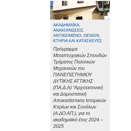
ΑΚΑΔΗΜΑΪΚΆ,
ΑΝΑΚΟΙΝΏΣΕΙΣ,
ΑΝΤΙΚΕΊΜΕΝΟ, DESIGN,
ΚΤΉΡΙΑ ΚΑΙ ΚΑΤΑΣΚΕΥΈΣ
Πρόγραμμα
Μεταπτυχιακών Σπουδών
Τμήματος Πολιτικών
Μηχανικών του
ΠΑΝΕΠΙΣΤΗΜΙΟΥ
ΔΥΤΙΚΗΣ ΑΤΤΙΚΗΣ
(ΠΑ.Δ.Α) “Αρχιτεκτονική
και Δομοστατική
Αποκατάσταση Ιστορικών
Κτιρίων και Συνόλων
(Α.ΔΟ.ΑΠ.), για το
ακαδημαϊκό έτος 2024 –
2025