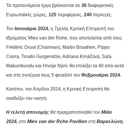
Τα προτεινόμενα έργα βρίσκονται σε
38
διαφορετικές
Ευρωπαϊκές χώρες,
125
περιφέρειες,
240
περιοχές.
Τον
Ιανουάριο 2024,
η 7μελής Κριτική Επιτροπή του
Ιδρύματος Mies van der Rohe, που αποτελείται από τους
Frédéric Druot (Chairman), Martin Braathen, Pippo
Ciorra, Tinatin Gurgenidze, Adriana Krnáčová, Sala
Makumbundu και Hrvoje Njiric θα επιλέξει τα 40 από αυτά
και στη συνέχεια τους 5 φιναλίστ τον
Φεβρουάριο 2024.
Κατόπιν, τον Απρίλιο 2024, η Κριτική Επιτροπή θα
αναδείξει τον νικητή.
Η τελετή απονομής
θα πραγματοποιηθεί τον
Μάϊο
2024,
στο
Mies van der Rohe Pavilion
στη
Βαρκελώνη.