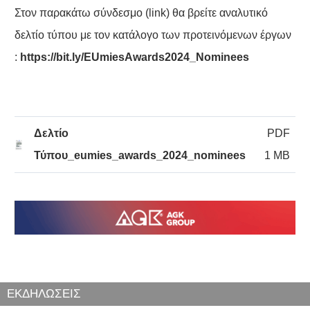
Στον παρακάτω σύνδεσμο (link) θα βρείτε αναλυτικό
δελτίο τύπου με τον κατάλογο των προτεινόμενων έργων
:
https
://
bit
.
ly
/
EUmiesAwards
2024_
Nominees
Δελτίο
PDF
Τύπου_eumies_awards_2024_nominees
1 MB
ΕΚΔΗΛΩΣΕΙΣ