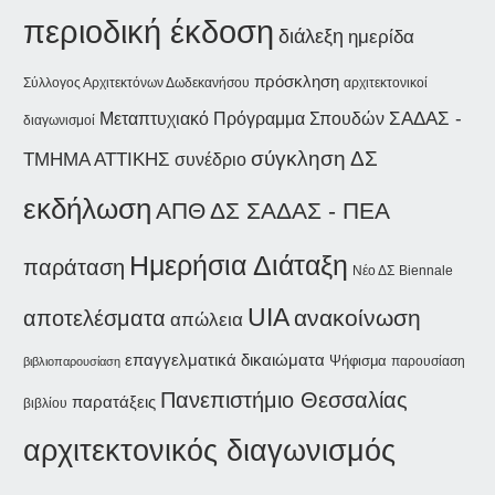
περιοδική έκδοση
διάλεξη
ημερίδα
πρόσκληση
Σύλλογος Αρχιτεκτόνων Δωδεκανήσου
αρχιτεκτονικοί
ΣΑΔΑΣ -
Μεταπτυχιακό Πρόγραμμα Σπουδών
διαγωνισμοί
σύγκληση ΔΣ
ΤΜΗΜΑ ΑΤΤΙΚΗΣ
συνέδριο
εκδήλωση
ΑΠΘ
ΔΣ ΣΑΔΑΣ - ΠΕΑ
Ημερήσια Διάταξη
παράταση
Νέο ΔΣ
Biennale
UIA
ανακοίνωση
αποτελέσματα
απώλεια
επαγγελματικά δικαιώματα
Ψήφισμα
παρουσίαση
βιβλιοπαρουσίαση
Πανεπιστήμιο Θεσσαλίας
παρατάξεις
βιβλίου
αρχιτεκτονικός διαγωνισμός