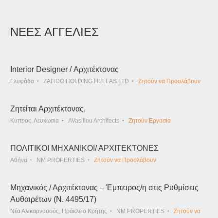
ΝΕΕΣ ΑΓΓΕΛΙΕΣ
Interior Designer / Αρχιτέκτονας
Γλυφάδα
ZAFIDO HOLDING HELLAS LTD
Ζητούν να Προσλάβουν
Ζητείται Αρχιτέκτονας,
Κύπρος, Λευκωσια
AVasiliou Architects
Ζητούν Εργασία
ΠΟΛΙΤΙΚΟΙ ΜΗΧΑΝΙΚΟΙ/ ΑΡΧΙΤΕΚΤΟΝΕΣ
Αθήνα
NM PROPERTIES
Ζητούν να Προσλάβουν
Μηχανικός / Αρχιτέκτονας – Έμπειρος/η στις Ρυθμίσεις
Αυθαιρέτων (Ν. 4495/17)
Νέα Αλικαρνασσός, Ηράκλειο Κρήτης
NM PROPERTIES
Ζητούν να