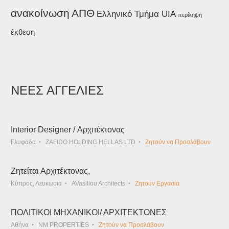
ανακοίνωση
ΑΠΘ
Ελληνικό Τμήμα UIA
περίληψη
έκθεση
ΝΕΕΣ ΑΓΓΕΛΙΕΣ
Interior Designer / Αρχιτέκτονας
Γλυφάδα
ZAFIDO HOLDING HELLAS LTD
Ζητούν να Προσλάβουν
Ζητείται Αρχιτέκτονας,
Κύπρος, Λευκωσια
AVasiliou Architects
Ζητούν Εργασία
ΠΟΛΙΤΙΚΟΙ ΜΗΧΑΝΙΚΟΙ/ ΑΡΧΙΤΕΚΤΟΝΕΣ
Αθήνα
NM PROPERTIES
Ζητούν να Προσλάβουν