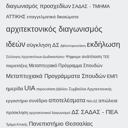
διαγωνισμός προσχεδίων
ΣΑΔΑΣ - ΤΜΗΜΑ
ΑΤΤΙΚΗΣ
επαγγελματικά δικαιώματα
αρχιτεκτονικός διαγωνισμός
ιδεών
εκδήλωση
σύγκληση ΔΣ
βιβλιοπαρουσίαση
ανάπλαση
Ψήφισμα
Σύλλογος Αρχιτεκτόνων Δωδεκανήσου
ΤΕΕ
παρατάξεις
Μεταπτυχιακό Πρόγραμμα Σπουδών
Μεταπτυχιακά Προγράμματα Σπουδών
ΕΜΠ
UIA
ημερίδα
Συμβούλια Αρχιτεκτονικής
παρουσίαση βιβλίου
αποτελέσματα
συνέδριο
απώλεια
εργαστήριο
Νέο ΔΣ
ΔΣ ΣΑΔΑΣ - ΠΕΑ
πρόσκληση
αρχιτεκτονικοί διαγωνισμοί
Πανεπιστήμιο Θεσσαλίας
Τμήμα Αττικής