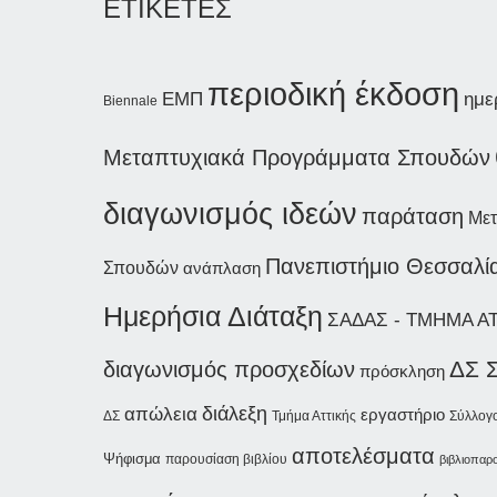
ΕΤΙΚΕΤΕΣ
περιοδική έκδοση
ημε
ΕΜΠ
Biennale
Μεταπτυχιακά Προγράμματα Σπουδών
διαγωνισμός ιδεών
παράταση
Μετ
Πανεπιστήμιο Θεσσαλί
Σπουδών
ανάπλαση
Ημερήσια Διάταξη
ΣΑΔΑΣ - ΤΜΗΜΑ Α
ΔΣ 
διαγωνισμός προσχεδίων
πρόσκληση
διάλεξη
απώλεια
εργαστήριο
ΔΣ
Τμήμα Αττικής
Σύλλογ
αποτελέσματα
Ψήφισμα
παρουσίαση βιβλίου
βιβλιοπαρ