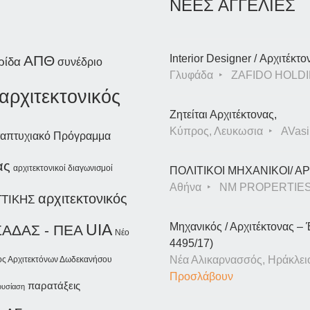
ΝΕΕΣ ΑΓΓΕΛΙΕΣ
ΑΠΘ
Interior Designer / Αρχιτέκτο
ρίδα
συνέδριο
Γλυφάδα
ZAFIDO HOLDI
αρχιτεκτονικός
Ζητείται Αρχιτέκτονας,
Κύπρος, Λευκωσια
AVasil
απτυχιακό Πρόγραμμα
ας
αρχιτεκτονικοί διαγωνισμοί
ΠΟΛΙΤΙΚΟΙ ΜΗΧΑΝΙΚΟΙ/ 
Αθήνα
NM PROPERTIE
αρχιτεκτονικός
ΤΤΙΚΗΣ
Μηχανικός / Αρχιτέκτονας – 
UIA
ΣΑΔΑΣ - ΠΕΑ
Νέο
4495/17)
Νέα Αλικαρνασσός, Ηράκλει
ος Αρχιτεκτόνων Δωδεκανήσου
Προσλάβουν
παρατάξεις
ουσίαση