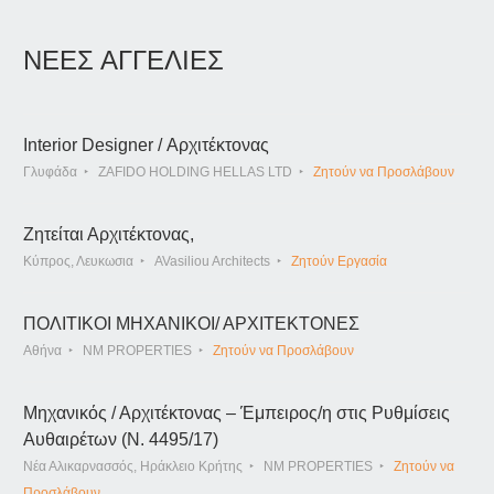
ΝΕΕΣ ΑΓΓΕΛΙΕΣ
Interior Designer / Αρχιτέκτονας
Γλυφάδα
ZAFIDO HOLDING HELLAS LTD
Ζητούν να Προσλάβουν
Ζητείται Αρχιτέκτονας,
Κύπρος, Λευκωσια
AVasiliou Architects
Ζητούν Εργασία
ΠΟΛΙΤΙΚΟΙ ΜΗΧΑΝΙΚΟΙ/ ΑΡΧΙΤΕΚΤΟΝΕΣ
Αθήνα
NM PROPERTIES
Ζητούν να Προσλάβουν
Μηχανικός / Αρχιτέκτονας – Έμπειρος/η στις Ρυθμίσεις
Αυθαιρέτων (Ν. 4495/17)
Νέα Αλικαρνασσός, Ηράκλειο Κρήτης
NM PROPERTIES
Ζητούν να
Προσλάβουν