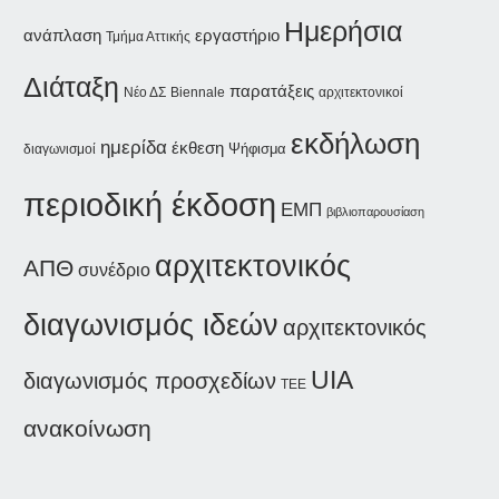
Ημερήσια
ανάπλαση
εργαστήριο
Τμήμα Αττικής
Διάταξη
παρατάξεις
Νέο ΔΣ
Biennale
αρχιτεκτονικοί
εκδήλωση
ημερίδα
έκθεση
Ψήφισμα
διαγωνισμοί
περιοδική έκδοση
ΕΜΠ
βιβλιοπαρουσίαση
αρχιτεκτονικός
ΑΠΘ
συνέδριο
διαγωνισμός ιδεών
αρχιτεκτονικός
UIA
διαγωνισμός προσχεδίων
ΤΕΕ
ανακοίνωση