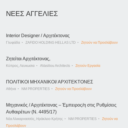
ΝΕΕΣ ΑΓΓΕΛΙΕΣ
Interior Designer / Αρχιτέκτονας
Γλυφάδα
ZAFIDO HOLDING HELLAS LTD
Ζητούν να Προσλάβουν
Ζητείται Αρχιτέκτονας,
Κύπρος, Λευκωσια
AVasiliou Architects
Ζητούν Εργασία
ΠΟΛΙΤΙΚΟΙ ΜΗΧΑΝΙΚΟΙ/ ΑΡΧΙΤΕΚΤΟΝΕΣ
Αθήνα
NM PROPERTIES
Ζητούν να Προσλάβουν
Μηχανικός / Αρχιτέκτονας – Έμπειρος/η στις Ρυθμίσεις
Αυθαιρέτων (Ν. 4495/17)
Νέα Αλικαρνασσός, Ηράκλειο Κρήτης
NM PROPERTIES
Ζητούν να
Προσλάβουν