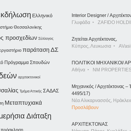
εκδήλωση
Ελληνικό
Interior Designer / Αρχιτέκτο
Γλυφάδα
ZAFIDO HOLDI
ιστήμιο Θεσσαλονίκης
ός προσχεδίων
Σύλλογος
Ζητείται Αρχιτέκτονας,
Κύπρος, Λευκωσια
AVasil
παράταση
ΔΣ
εργαστήριο
κό Πρόγραμμα Σπουδών
ΠΟΛΙΤΙΚΟΙ ΜΗΧΑΝΙΚΟΙ/ 
Αθήνα
NM PROPERTIE
ιδεών
αρχιτεκτονικοί
Μηχανικός / Αρχιτέκτονας – 
σσαλίας
ΣΑΔΑΣ
Τμήμα Αττικής
4495/17)
Νέα Αλικαρνασσός, Ηράκλει
Μεταπτυχιακά
ση
Προσλάβουν
μερήσια Διάταξη
ΑΡΧΙΤΕΚΤΟΝΑΣ
πρόσκληση