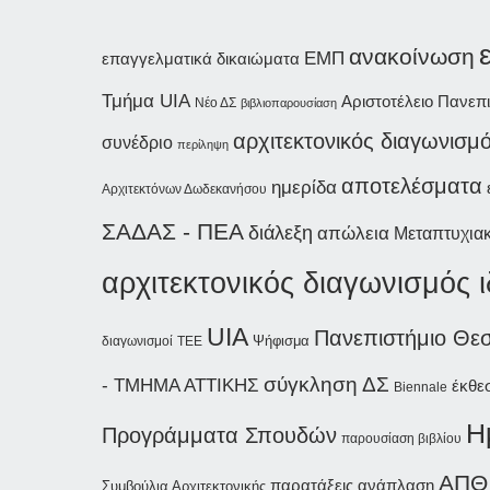
ανακοίνωση
ΕΜΠ
επαγγελματικά δικαιώματα
Τμήμα UIA
Αριστοτέλειο Πανεπ
Νέο ΔΣ
βιβλιοπαρουσίαση
αρχιτεκτονικός διαγωνισμ
συνέδριο
περίληψη
αποτελέσματα
ημερίδα
Αρχιτεκτόνων Δωδεκανήσου
ΣΑΔΑΣ - ΠΕΑ
διάλεξη
απώλεια
Μεταπτυχια
αρχιτεκτονικός διαγωνισμός 
UIA
Πανεπιστήμιο Θε
Ψήφισμα
διαγωνισμοί
ΤΕΕ
σύγκληση ΔΣ
- ΤΜΗΜΑ ΑΤΤΙΚΗΣ
έκθε
Biennale
Η
Προγράμματα Σπουδών
παρουσίαση βιβλίου
ΑΠΘ
παρατάξεις
ανάπλαση
Συμβούλια Αρχιτεκτονικής