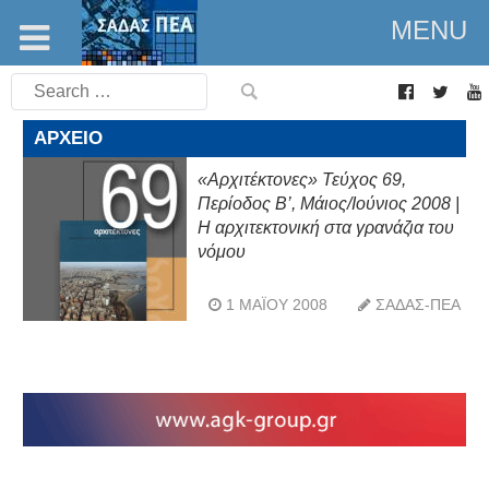
MENU
Search
for:
ΑΡΧΕΊΟ
«Αρχιτέκτονες» Τεύχος 69,
Περίοδος Β’, Μάιος/Ιούνιος 2008 |
Η αρχιτεκτονική στα γρανάζια του
νόμου
1 ΜΑΪ́ΟΥ 2008
ΣΑΔΑΣ-ΠΕΑ