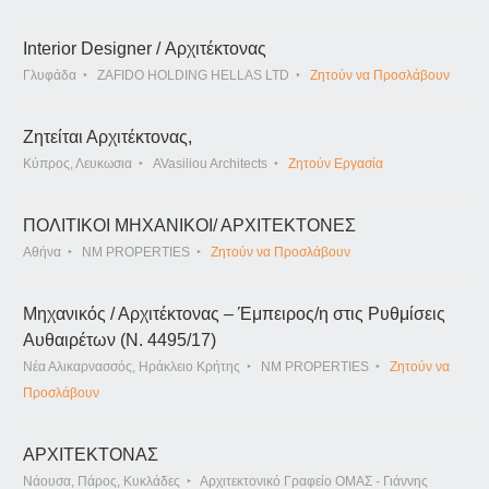
Interior Designer / Αρχιτέκτονας
Γλυφάδα
ZAFIDO HOLDING HELLAS LTD
Ζητούν να Προσλάβουν
Ζητείται Αρχιτέκτονας,
Κύπρος, Λευκωσια
AVasiliou Architects
Ζητούν Εργασία
ΠΟΛΙΤΙΚΟΙ ΜΗΧΑΝΙΚΟΙ/ ΑΡΧΙΤΕΚΤΟΝΕΣ
Αθήνα
NM PROPERTIES
Ζητούν να Προσλάβουν
Μηχανικός / Αρχιτέκτονας – Έμπειρος/η στις Ρυθμίσεις
Αυθαιρέτων (Ν. 4495/17)
Νέα Αλικαρνασσός, Ηράκλειο Κρήτης
NM PROPERTIES
Ζητούν να
Προσλάβουν
ΑΡΧΙΤΕΚΤΟΝΑΣ
Νάουσα, Πάρος, Κυκλάδες
Αρχιτεκτονικό Γραφείο ΟΜΑΣ - Γιάννης