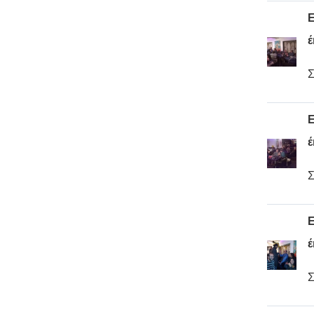
Ε
έ
Σ
Ε
έ
Σ
Ε
έ
Σ