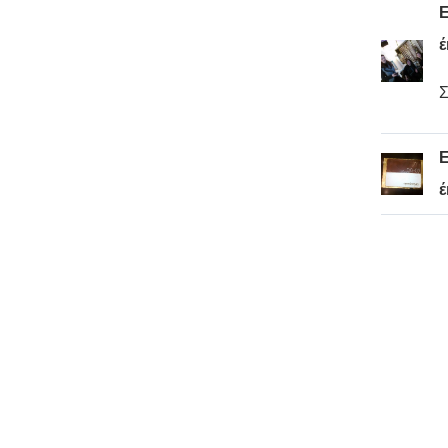
Ε
έ
Σ
Ε
έ