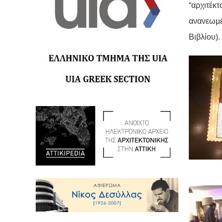
“αρχιτέκτ
ανανεωμέ
Βιβλίου).