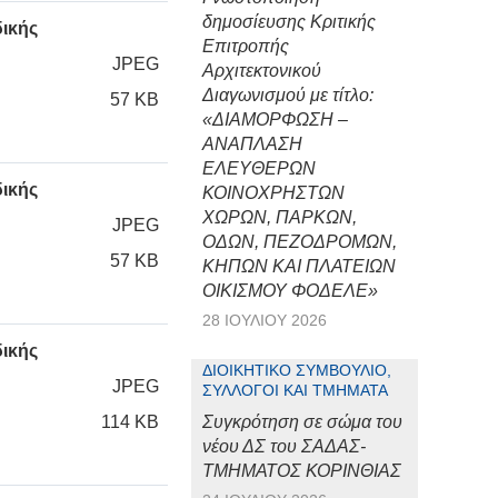
δημοσίευσης Κριτικής
δικής
Επιτροπής
JPEG
Αρχιτεκτονικού
Διαγωνισμού με τίτλο:
57 KB
«ΔΙΑΜΟΡΦΩΣΗ –
ΑΝΑΠΛΑΣΗ
ΕΛΕΥΘΕΡΩΝ
δικής
ΚΟΙΝΟΧΡΗΣΤΩΝ
ΧΩΡΩΝ, ΠΑΡΚΩΝ,
JPEG
ΟΔΩΝ, ΠΕΖΟΔΡΟΜΩΝ,
57 KB
ΚΗΠΩΝ ΚΑΙ ΠΛΑΤΕΙΩΝ
ΟΙΚΙΣΜΟΥ ΦΟΔΕΛΕ»
28 ΙΟΥΛΊΟΥ 2026
δικής
ΔΙΟΙΚΗΤΙΚΌ ΣΥΜΒΟΎΛΙΟ,
JPEG
ΣΎΛΛΟΓΟΙ ΚΑΙ ΤΜΉΜΑΤΑ
114 KB
Συγκρότηση σε σώμα του
νέου ΔΣ του ΣΑΔΑΣ-
ΤΜΗΜΑΤΟΣ ΚΟΡΙΝΘΙΑΣ