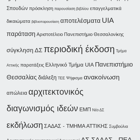
Σπουδών
επαγγελματικά
πρόσκληση
παρουσίαση βιβλίου
UIA
αποτελέσματα
δικαιώματα
βιβλιοπαρουσίαση
παράταση
Αριστοτέλειο Πανεπιστήμιο Θεσσαλονίκης
περιοδική έκδοση
σύγκληση ΔΣ
Τμήμα
Πανεπιστήμιο
Ελληνικό Τμήμα UIA
παρατάξεις
Αττικής
ανακοίνωση
Θεσσαλίας
διάλεξη
Ψήφισμα
ΤΕΕ
αρχιτεκτονικός
απώλεια
διαγωνισμός ιδεών
ΕΜΠ
Νέο ΔΣ
εκδήλωση
ΣΑΔΑΣ - ΤΜΗΜΑ ΑΤΤΙΚΗΣ
Συμβούλια
ΔΣ ΣΑΔΑΣ - ΠΕΑ