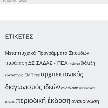
20 ΜΑΪ́ΟΥ 2026
ΕΤΙΚΕΤΕΣ
Μεταπτυχιακά Προγράμματα Σπουδών
παράταση
ΔΣ ΣΑΔΑΣ - ΠΕΑ
διάλεξη
περίληψη
αρχιτεκτονικός
ΕΜΠ
εργαστήριο
ΤΕΕ
διαγωνισμός ιδεών
ανάπλαση
παρουσίαση
περιοδική έκδοση
ανακοίνωση
βιβλίου