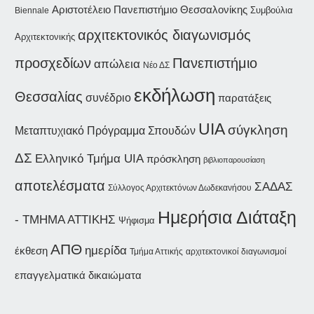
Αριστοτέλειο Πανεπιστήμιο Θεσσαλονίκης
Συμβούλια
Biennale
αρχιτεκτονικός διαγωνισμός
Αρχιτεκτονικής
προσχεδίων
Πανεπιστήμιο
απώλεια
Νέο ΔΣ
εκδήλωση
Θεσσαλίας
συνέδριο
παρατάξεις
UIA
σύγκληση
Μεταπτυχιακό Πρόγραμμα Σπουδών
ΔΣ
Ελληνικό Τμήμα UIA
πρόσκληση
βιβλιοπαρουσίαση
αποτελέσματα
ΣΑΔΑΣ
Σύλλογος Αρχιτεκτόνων Δωδεκανήσου
Ημερήσια Διάταξη
- ΤΜΗΜΑ ΑΤΤΙΚΗΣ
Ψήφισμα
ΑΠΘ
ημερίδα
έκθεση
Τμήμα Αττικής
αρχιτεκτονικοί διαγωνισμοί
επαγγελματικά δικαιώματα