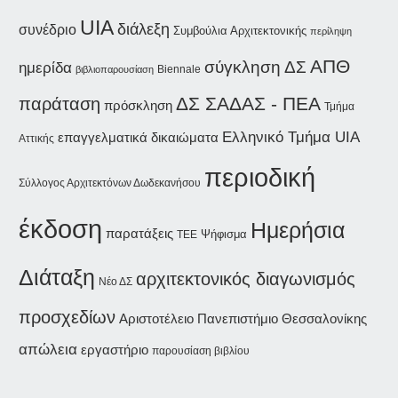
UIA
διάλεξη
συνέδριο
Συμβούλια Αρχιτεκτονικής
περίληψη
ΑΠΘ
σύγκληση ΔΣ
ημερίδα
Biennale
βιβλιοπαρουσίαση
παράταση
ΔΣ ΣΑΔΑΣ - ΠΕΑ
πρόσκληση
Τμήμα
Ελληνικό Τμήμα UIA
επαγγελματικά δικαιώματα
Αττικής
περιοδική
Σύλλογος Αρχιτεκτόνων Δωδεκανήσου
έκδοση
Ημερήσια
παρατάξεις
Ψήφισμα
ΤΕΕ
Διάταξη
αρχιτεκτονικός διαγωνισμός
Νέο ΔΣ
προσχεδίων
Αριστοτέλειο Πανεπιστήμιο Θεσσαλονίκης
απώλεια
εργαστήριο
παρουσίαση βιβλίου