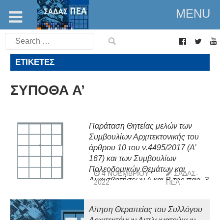
MENU
Search
for:
ΕΤΙΚΈΤΕΣ
ΣΥΠΟΘΑ Α’
Παράταση Θητείας μελών των
Συμβουλίων Αρχιτεκτονικής του
άρθρου 10 του ν.4495/2017 (Α’
167) και των Συμβουλίων
Πολεοδομικών Θεμάτων και
4 ΝΟΕΜΒΡΊΟΥ
ΣΑΔΑΣ-
Αμφισβητήσεων Α και Β της παρ. 3
2022
ΠΕΑ
του άρθρου 20 του ν. 4495/2017
Αίτηση Θεραπείας του Συλλόγου