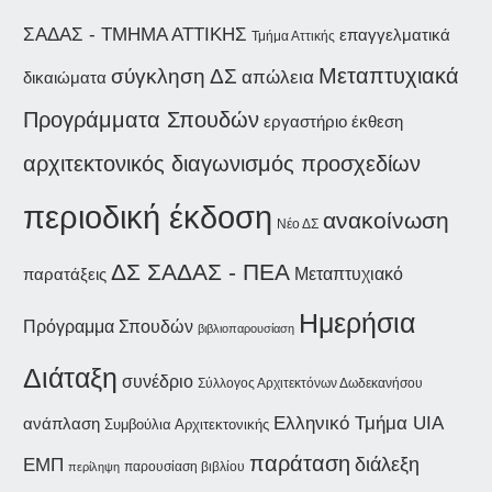
ΣΑΔΑΣ - ΤΜΗΜΑ ΑΤΤΙΚΗΣ
επαγγελματικά
Τμήμα Αττικής
Μεταπτυχιακά
σύγκληση ΔΣ
απώλεια
δικαιώματα
Προγράμματα Σπουδών
εργαστήριο
έκθεση
αρχιτεκτονικός διαγωνισμός προσχεδίων
περιοδική έκδοση
ανακοίνωση
Νέο ΔΣ
ΔΣ ΣΑΔΑΣ - ΠΕΑ
παρατάξεις
Μεταπτυχιακό
Ημερήσια
Πρόγραμμα Σπουδών
βιβλιοπαρουσίαση
Διάταξη
συνέδριο
Σύλλογος Αρχιτεκτόνων Δωδεκανήσου
Ελληνικό Τμήμα UIA
ανάπλαση
Συμβούλια Αρχιτεκτονικής
παράταση
διάλεξη
ΕΜΠ
παρουσίαση βιβλίου
περίληψη