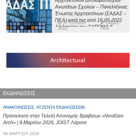
Αρχιτεκτόνων Διπλωματούχων
Ανωτάτων Σχολών – Πανελλήνιας
Ένωσης Αρχιτεκτόνων (ΣΑΔΑΣ –
ΠΕΑ) κατά της από 16-05-2022
17 ΙΟΥΝΊΟΥ
ΣΑΔΑΣ-
Απόφασης του ΣΥΠΟΘΑ Α’
2022
ΠΕΑ
Σύρου (Β’ Συνεδρίαση)
ΕΚΔΗΛΩΣΕΙΣ
ΑΝΑΚΟΙΝΏΣΕΙΣ, ΑΤΖΈΝΤΑ ΕΚΔΗΛΏΣΕΩΝ
Πρόσκληση στην Τελετή Απονομής Βραβείων «NextGen
Arch» | 9 Μαρτίου 2026, JOIST Λάρισα
06 ΜΑΡΤΊΟΥ 2026