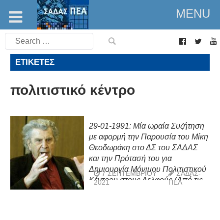
MENU
Search
for:
ΕΤΙΚΈΤΕΣ
πολιτιστικό κέντρο
29-01-1991: Μία ωραία Συζήτηση
με αφορμή την Παρουσία του Μίκη
Θεοδωράκη στο ΔΣ του ΣΑΔΑΣ
και την Πρότασή του για
Δημιουργία Μόνιμου Πολιτιστικού
7 ΣΕΠΤΕΜΒΡΊΟΥ
ΣΑΔΑΣ-
Κέντρου στους Δελφούς (Από τις
2021
ΠΕΑ
σημειώσεις της Ελένης Μπούτου
Λεμπέση αναπλ. Μέλους ΔΣ
ΣΑΔΑΣ το 1991)