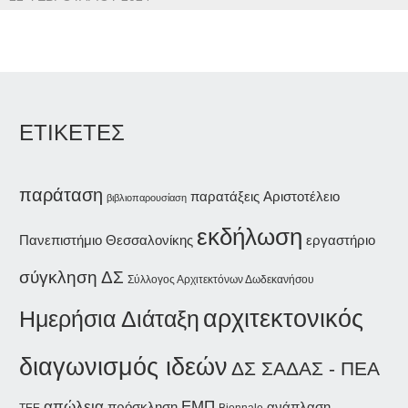
ΕΤΙΚΕΤΕΣ
παράταση
παρατάξεις
Αριστοτέλειο
βιβλιοπαρουσίαση
εκδήλωση
Πανεπιστήμιο Θεσσαλονίκης
εργαστήριο
σύγκληση ΔΣ
Σύλλογος Αρχιτεκτόνων Δωδεκανήσου
αρχιτεκτονικός
Ημερήσια Διάταξη
διαγωνισμός ιδεών
ΔΣ ΣΑΔΑΣ - ΠΕΑ
απώλεια
ΕΜΠ
ανάπλαση
πρόσκληση
Biennale
ΤΕΕ