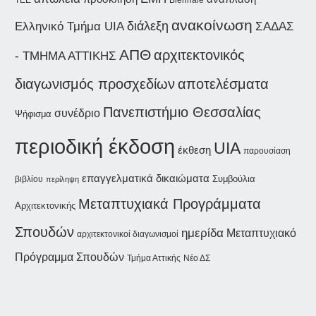
ανακοίνωση
διάλεξη
ΣΑΔΑΣ
Ελληνικό Τμήμα UIA
ΑΠΘ
αρχιτεκτονικός
- ΤΜΗΜΑ ΑΤΤΙΚΗΣ
διαγωνισμός προσχεδίων
αποτελέσματα
Πανεπιστήμιο Θεσσαλίας
συνέδριο
Ψήφισμα
περιοδική έκδοση
UIA
έκθεση
παρουσίαση
επαγγελματικά δικαιώματα
Συμβούλια
βιβλίου
περίληψη
Μεταπτυχιακά Προγράμματα
Αρχιτεκτονικής
Σπουδών
ημερίδα
Μεταπτυχιακό
αρχιτεκτονικοί διαγωνισμοί
Πρόγραμμα Σπουδών
Τμήμα Αττικής
Νέο ΔΣ