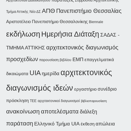
Συμβούλια Αρχιτεκτονικής
Αρχιτεκτόνων Δωδεκανήσου
ΑΠΘ
Πανεπιστήμιο Θεσσαλίας
Τμήμα Αττικής
Νέο ΔΣ
Αριστοτέλειο Πανεπιστήμιο Θεσσαλονίκης
Biennale
εκδήλωση
Ημερήσια Διάταξη
ΣΑΔΑΣ -
αρχιτεκτονικός διαγωνισμός
ΤΜΗΜΑ ΑΤΤΙΚΗΣ
προσχεδίων
ΕΜΠ
επαγγελματικά
παρουσίαση βιβλίου
αρχιτεκτονικός
UIA
ημερίδα
δικαιώματα
διαγωνισμός ιδεών
συνέδριο
εργαστήριο
πρόσκληση
αρχιτεκτονικοί διαγωνισμοί
ΤΕΕ
βιβλιοπαρουσίαση
ανακοίνωση
αποτελέσματα
διάλεξη
παράταση
Ελληνικό Τμήμα UIA
απώλεια
έκθεση