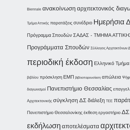
ανακοίνωση
αρχιτεκτονικός δια
Biennale
Ημερήσια Δ
συνέδριο
παρατάξεις
Τμήμα Αττικής
ΣΑΔΑΣ - ΤΜΗΜΑ ΑΤΤΙΚΗ
Πρόγραμμα Σπουδών
Προγράμματα Σπουδών
Σύλλογος Αρχιτεκτόνων
περιοδική έκδοση
Ελληνικό Τμήμα
ΕΜΠ
απώλεια
πρόσκληση
Ψήφ
βιβλίου
βιβλιοπαρουσίαση
Πανεπιστήμιο Θεσσαλίας
επαγγελ
διαγωνισμοί
παρά
σύγκληση ΔΣ
διάλεξη
Αρχιτεκτονικής
ΤΕΕ
ΔΣ
Πανεπιστήμιο Θεσσαλονίκης
έκθεση
εργαστήριο
εκδήλωση
αρχιτεκτ
αποτελέσματα