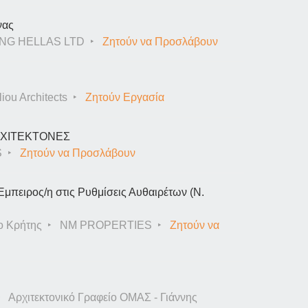
νας
NG HELLAS LTD
Ζητούν να Προσλάβουν
iou Architects
Ζητούν Εργασία
ΑΡΧΙΤΕΚΤΟΝΕΣ
S
Ζητούν να Προσλάβουν
Έμπειρος/η στις Ρυθμίσεις Αυθαιρέτων (Ν.
ο Κρήτης
NM PROPERTIES
Ζητούν να
Αρχιτεκτονικό Γραφείο ΟΜΑΣ - Γιάννης