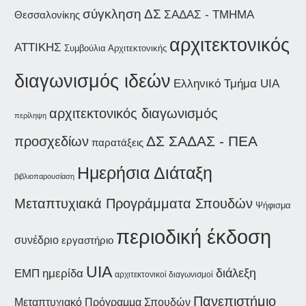
σύγκληση ΔΣ
ΣΑΔΑΣ - ΤΜΗΜΑ
Θεσσαλονίκης
αρχιτεκτονικός
ΑΤΤΙΚΗΣ
Συμβούλια Αρχιτεκτονικής
διαγωνισμός ιδεών
Ελληνικό Τμήμα UIA
αρχιτεκτονικός διαγωνισμός
περίληψη
ΔΣ ΣΑΔΑΣ - ΠΕΑ
προσχεδίων
παρατάξεις
Ημερήσια Διάταξη
βιβλιοπαρουσίαση
Μεταπτυχιακά Προγράμματα Σπουδών
Ψήφισμα
περιοδική έκδοση
συνέδριο
εργαστήριο
UIA
διάλεξη
ημερίδα
ΕΜΠ
αρχιτεκτονικοί διαγωνισμοί
Πανεπιστήμιο
Μεταπτυχιακό Πρόγραμμα Σπουδών