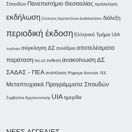
Πανεπιστήμιο Θεσσαλίας
Σπουδών
πρόσκληση
εκδήλωση
διάλεξη
Σύλλογος Αρχιτεκτόνων Δωδεκανήσου
περιοδική έκδοση
Ελληνικό Τμήμα UIA
αποτελέσματα
σύγκληση ΔΣ
συνέδριο
περίληψη
παράταση
ανακοίνωση
ΔΣ
έκθεση
Νέο ΔΣ
ΣΑΔΑΣ - ΠΕΑ
ανάπλαση
Ψήφισμα
Biennale
ΤΕΕ
Μεταπτυχιακά Προγράμματα Σπουδών
UIA
ημερίδα
Συμβούλια Αρχιτεκτονικής
ΝΕΕΣ ΑΓΓΕΛΙΕΣ