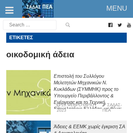
MENU
Search
for:
ΕΤΙΚΈΤΕΣ
οικοδομική άδεια
Επιστολή του Συλλόγου
Μελετητών Μηχανικών Ν.
Κυκλάδων (ΣΥΜΜΗΚ) προς το
Υπουργείο Περιβάλλοντος &
Ενέργειας και το Τεχνικό
28 ΦΕΒΡΟΥΑΡΊΟΥ
ΣΑΔΑΣ-
Επιμελητήριο Ελλάδας, με θέμα:
2023
ΠΕΑ
«Πρόταση για υποχρεωτική
ασφάλιση των οικοδομικών
Άδειες & ΕΕΜΚ χωρίς έγκριση ΣΑ
έργων»