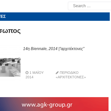
Search
for:
ΤΕΣ
ίσωπος
14η Biennale, 2014 |”αρχιτέκτονες”
1 ΜΑΪ́ΟΥ
ΠΕΡΙΟΔΙΚΌ
2014
«ΑΡΧΙΤΈΚΤΟΝΕΣ»