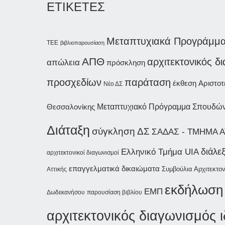
ΕΤΙΚΕΤΕΣ
Μεταπτυχιακά Προγράμμ
ΤΕΕ
βιβλιοπαρουσίαση
ΑΠΘ
αρχιτεκτονικός δ
απώλεια
πρόσκληση
παράταση
προσχεδίων
έκθεση
Αριστοτ
Νέο ΔΣ
Θεσσαλονίκης
Μεταπτυχιακό Πρόγραμμα Σπουδώ
Διάταξη
σύγκληση ΔΣ
ΣΑΔΑΣ - ΤΜΗΜΑ Α
διάλε
Ελληνικό Τμήμα UIA
αρχιτεκτονικοί διαγωνισμοί
επαγγελματικά δικαιώματα
Συμβούλια Αρχιτεκτον
Αττικής
εκδήλωση
ΕΜΠ
Δωδεκανήσου
παρουσίαση βιβλίου
αρχιτεκτονικός διαγωνισμός 