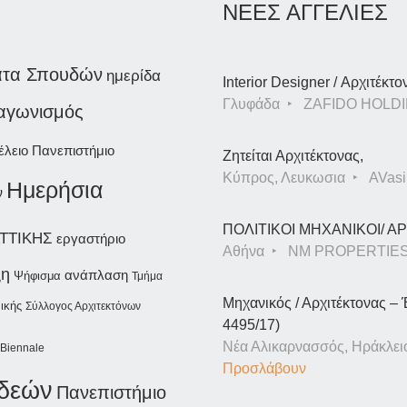
ΝΕΕΣ ΑΓΓΕΛΙΕΣ
ατα Σπουδών
ημερίδα
Interior Designer / Αρχιτέκτο
Γλυφάδα
ZAFIDO HOLDI
ιαγωνισμός
έλειο Πανεπιστήμιο
Ζητείται Αρχιτέκτονας,
Κύπρος, Λευκωσια
AVasil
Ημερήσια
ν
ΠΟΛΙΤΙΚΟΙ ΜΗΧΑΝΙΚΟΙ/ 
ΤΤΙΚΗΣ
εργαστήριο
Αθήνα
NM PROPERTIE
ξη
ανάπλαση
Ψήφισμα
Τμήμα
Μηχανικός / Αρχιτέκτονας – 
ικής
Σύλλογος Αρχιτεκτόνων
4495/17)
Νέα Αλικαρνασσός, Ηράκλει
Biennale
Προσλάβουν
ιδεών
Πανεπιστήμιο