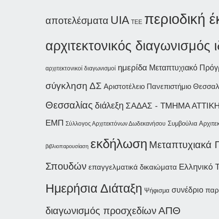
περιοδική 
UIA
αποτελέσματα
ΤΕΕ
αρχιτεκτονικός διαγωνισμός 
ημερίδα
Μεταπτυχιακό Πρό
αρχιτεκτονικοί διαγωνισμοί
σύγκληση ΔΣ
Αριστοτέλειο Πανεπιστήμιο Θεσσαλ
Θεσσαλίας
διάλεξη
ΣΑΔΑΣ - ΤΜΗΜΑ ΑΤΤΙΚ
ΕΜΠ
Συμβούλια Αρχιτε
Σύλλογος Αρχιτεκτόνων Δωδεκανήσου
εκδήλωση
Μεταπτυχιακά 
βιβλιοπαρουσίαση
Σπουδών
Ελληνικό 
επαγγελματικά δικαιώματα
Ημερήσια Διάταξη
συνέδριο
παρ
Ψήφισμα
ΑΠΘ
διαγωνισμός προσχεδίων