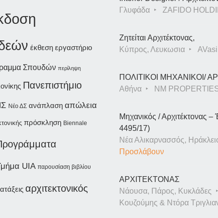
Γλυφάδα
ZAFIDO HOLDI
έκδοση
Ζητείται Αρχιτέκτονας,
ιδεών
έκθεση
εργαστήριο
Κύπρος, Λευκωσια
AVasil
γραμμα Σπουδών
περίληψη
ΠΟΛΙΤΙΚΟΙ ΜΗΧΑΝΙΚΟΙ/ 
Πανεπιστήμιο
ονίκης
Αθήνα
NM PROPERTIE
ΗΣ
απώλεια
ανάπλαση
Νέο ΔΣ
Μηχανικός / Αρχιτέκτονας – 
πρόσκληση
κτονικής
Biennale
4495/17)
Νέα Αλικαρνασσός, Ηράκλει
Προγράμματα
Προσλάβουν
Τμήμα UIA
παρουσίαση βιβλίου
ΑΡΧΙΤΕΚΤΟΝΑΣ
αρχιτεκτονικός
ατάξεις
Νάουσα, Πάρος, Κυκλάδες
Κουζούμης & Ντόρα Τριγλια