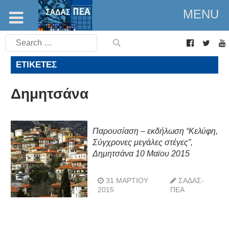
MENU
Search
for:
ΕΤΙΚΈΤΕΣ
Δημητσάνα
Παρουσίαση – εκδήλωση “Κελύφη,
Σύγχρονες μεγάλες στέγες”,
Δημητσάνα 10 Μαϊου 2015
31 ΜΑΡΤΊΟΥ
ΣΑΔΑΣ-
2015
ΠΕΑ