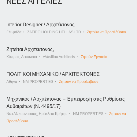
ΝΕΕΣ ΑΓΓΕΛΙΕΣ
Interior Designer / Αρχιτέκτονας
Γλυφάδα
ZAFIDO HOLDING HELLAS LTD
Ζητούν να Προσλάβουν
Ζητείται Αρχιτέκτονας,
Κύπρος, Λευκωσια
AVasiliou Architects
Ζητούν Εργασία
ΠΟΛΙΤΙΚΟΙ ΜΗΧΑΝΙΚΟΙ/ ΑΡΧΙΤΕΚΤΟΝΕΣ
Αθήνα
NM PROPERTIES
Ζητούν να Προσλάβουν
Μηχανικός / Αρχιτέκτονας – Έμπειρος/η στις Ρυθμίσεις
Αυθαιρέτων (Ν. 4495/17)
Νέα Αλικαρνασσός, Ηράκλειο Κρήτης
NM PROPERTIES
Ζητούν να
Προσλάβουν