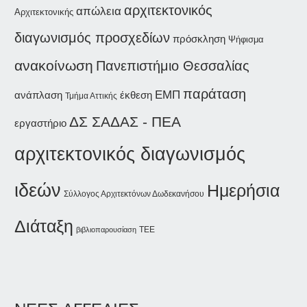
αρχιτεκτονικός
απώλεια
Αρχιτεκτονικής
διαγωνισμός προσχεδίων
πρόσκληση
Ψήφισμα
ανακοίνωση
Πανεπιστήμιο Θεσσαλίας
παράταση
ΕΜΠ
ανάπλαση
έκθεση
Τμήμα Αττικής
ΔΣ ΣΑΔΑΣ - ΠΕΑ
εργαστήριο
αρχιτεκτονικός διαγωνισμός
ιδεών
Ημερήσια
Σύλλογος Αρχιτεκτόνων Δωδεκανήσου
Διάταξη
βιβλιοπαρουσίαση
ΤΕΕ