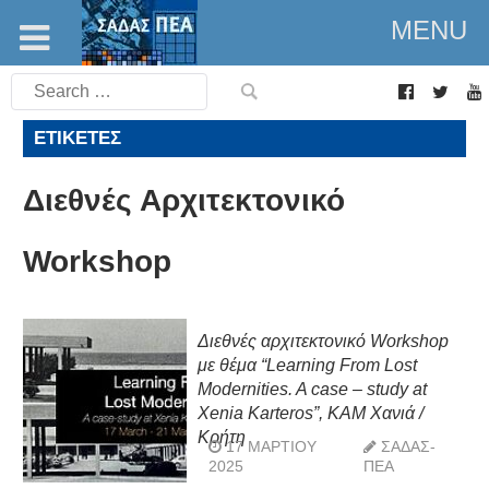
MENU
Search
for:
ΕΤΙΚΈΤΕΣ
Διεθνές Αρχιτεκτονικό
Workshop
Διεθνές αρχιτεκτονικό Workshop
με θέμα “Learning From Lost
Modernities. A case – study at
Xenia Karteros”, ΚΑΜ Χανιά /
Κρήτη
17 ΜΑΡΤΊΟΥ
ΣΑΔΑΣ-
2025
ΠΕΑ