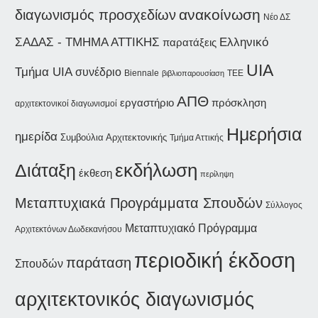
ανακοίνωση
διαγωνισμός προσχεδίων
Νέο ΔΣ
ΣΑΔΑΣ - ΤΜΗΜΑ ΑΤΤΙΚΗΣ
Ελληνικό
παρατάξεις
UIA
Τμήμα UIA
συνέδριο
Biennale
βιβλιοπαρουσίαση
ΤΕΕ
ΑΠΘ
εργαστήριο
πρόσκληση
αρχιτεκτονικοί διαγωνισμοί
Ημερήσια
ημερίδα
Συμβούλια Αρχιτεκτονικής
Τμήμα Αττικής
εκδήλωση
Διάταξη
έκθεση
περίληψη
Μεταπτυχιακά Προγράμματα Σπουδών
Σύλλογος
Μεταπτυχιακό Πρόγραμμα
Αρχιτεκτόνων Δωδεκανήσου
περιοδική έκδοση
παράταση
Σπουδών
αρχιτεκτονικός διαγωνισμός