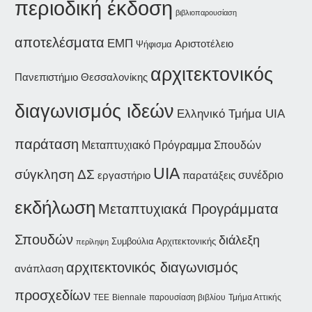
περιοδική έκδοση
βιβλιοπαρουσίαση
αποτελέσματα
ΕΜΠ
Αριστοτέλειο
Ψήφισμα
αρχιτεκτονικός
Πανεπιστήμιο Θεσσαλονίκης
διαγωνισμός ιδεών
Ελληνικό Τμήμα UIA
παράταση
Μεταπτυχιακό Πρόγραμμα Σπουδών
UIA
σύγκληση ΔΣ
συνέδριο
εργαστήριο
παρατάξεις
εκδήλωση
Μεταπτυχιακά Προγράμματα
Σπουδών
διάλεξη
Συμβούλια Αρχιτεκτονικής
περίληψη
αρχιτεκτονικός διαγωνισμός
ανάπλαση
προσχεδίων
Biennale
παρουσίαση βιβλίου
Τμήμα Αττικής
ΤΕΕ