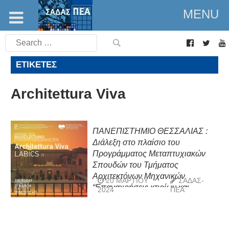
MENU
Search
for:
ΕΤΙΚΈΤΕΣ
Architettura Viva
ΠΑΝΕΠΙΣΤΗΜΙΟ ΘΕΣΣΑΛΙΑΣ :
Διάλεξη στο πλαίσιο του
Προγράμματος Μεταπτυχιακών
Σπουδών του Τμήματος
Αρχιτεκτόνων Μηχανικών
20 ΜΑΡΤΊΟΥ
ΣΑΔΑΣ-
“Επαναχρήσεις κτιρίων και
2024
ΠΕΑ
συνόλων», Πέμπτη 21.03.2024