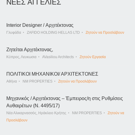
ΝΕΕΣ ΑΓΓΕΛΙΕΣ
Interior Designer / Αρχιτέκτονας
Γλυφάδα
ZAFIDO HOLDING HELLAS LTD
Ζητούν να Προσλάβουν
Ζητείται Αρχιτέκτονας,
Κύπρος, Λευκωσια
AVasiliou Architects
Ζητούν Εργασία
ΠΟΛΙΤΙΚΟΙ ΜΗΧΑΝΙΚΟΙ/ ΑΡΧΙΤΕΚΤΟΝΕΣ
Αθήνα
NM PROPERTIES
Ζητούν να Προσλάβουν
Μηχανικός / Αρχιτέκτονας – Έμπειρος/η στις Ρυθμίσεις
Αυθαιρέτων (Ν. 4495/17)
Νέα Αλικαρνασσός, Ηράκλειο Κρήτης
NM PROPERTIES
Ζητούν να
Προσλάβουν