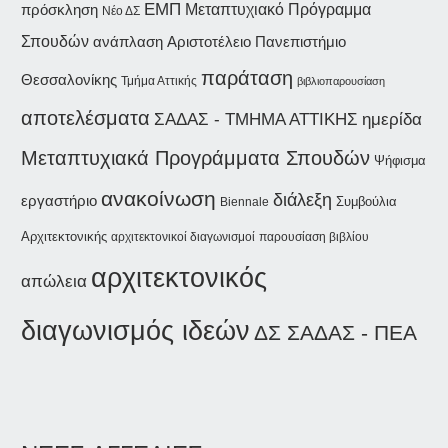
ΕΜΠ
Μεταπτυχιακό Πρόγραμμα
πρόσκληση
Νέο ΔΣ
Σπουδών
ανάπλαση
Αριστοτέλειο Πανεπιστήμιο
παράταση
Θεσσαλονίκης
Τμήμα Αττικής
βιβλιοπαρουσίαση
αποτελέσματα
ΣΑΔΑΣ - ΤΜΗΜΑ ΑΤΤΙΚΗΣ
ημερίδα
Μεταπτυχιακά Προγράμματα Σπουδών
Ψήφισμα
ανακοίνωση
διάλεξη
εργαστήριο
Συμβούλια
Biennale
Αρχιτεκτονικής
αρχιτεκτονικοί διαγωνισμοί
παρουσίαση βιβλίου
αρχιτεκτονικός
απώλεια
διαγωνισμός ιδεών
ΔΣ ΣΑΔΑΣ - ΠΕΑ