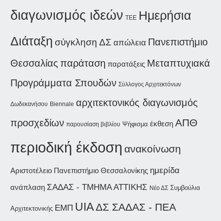
διαγωνισμός ιδεών
Ημερήσια
ΤΕΕ
Διάταξη
Πανεπιστήμιο
σύγκληση ΔΣ
απώλεια
παράταση
Μεταπτυχιακά
Θεσσαλίας
παρατάξεις
Προγράμματα Σπουδών
Σύλλογος Αρχιτεκτόνων
αρχιτεκτονικός διαγωνισμός
Δωδεκανήσου
Biennale
ΑΠΘ
προσχεδίων
έκθεση
Ψήφισμα
παρουσίαση βιβλίου
περιοδική έκδοση
ανακοίνωση
ημερίδα
Αριστοτέλειο Πανεπιστήμιο Θεσσαλονίκης
ΣΑΔΑΣ - ΤΜΗΜΑ ΑΤΤΙΚΗΣ
ανάπλαση
Συμβούλια
Νέο ΔΣ
UIA
ΔΣ ΣΑΔΑΣ - ΠΕΑ
ΕΜΠ
Αρχιτεκτονικής