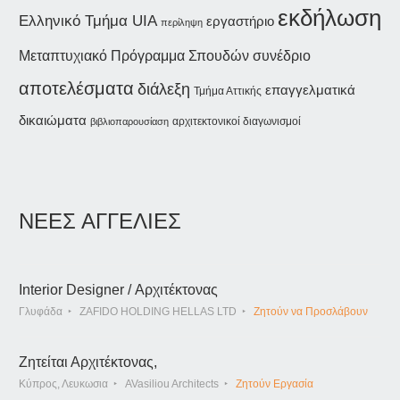
εκδήλωση
Ελληνικό Τμήμα UIA
εργαστήριο
περίληψη
συνέδριο
Μεταπτυχιακό Πρόγραμμα Σπουδών
αποτελέσματα
διάλεξη
επαγγελματικά
Τμήμα Αττικής
δικαιώματα
αρχιτεκτονικοί διαγωνισμοί
βιβλιοπαρουσίαση
ΝΕΕΣ ΑΓΓΕΛΙΕΣ
Interior Designer / Αρχιτέκτονας
Γλυφάδα
ZAFIDO HOLDING HELLAS LTD
Ζητούν να Προσλάβουν
Ζητείται Αρχιτέκτονας,
Κύπρος, Λευκωσια
AVasiliou Architects
Ζητούν Εργασία