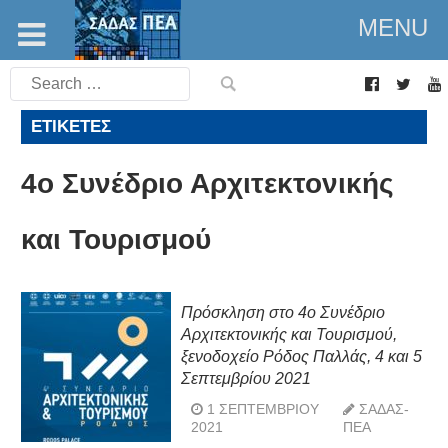
MENU
Search
for:
ΕΤΙΚΈΤΕΣ
4ο Συνέδριο Αρχιτεκτονικής
και Τουρισμού
Πρόσκληση στο 4ο Συνέδριο
Αρχιτεκτονικής και Τουρισμού,
ξενοδοχείο Ρόδος Παλλάς, 4 και 5
Σεπτεμβρίου 2021
1 ΣΕΠΤΕΜΒΡΊΟΥ
ΣΑΔΑΣ-
2021
ΠΕΑ