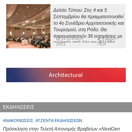
Δελτίο Τύπου: Στις 4 και 5
Σεπτεμβρίου θα πραγματοποιηθεί
το 4ο Συνέδριο Αρχιτεκτονικής και
Τουρισμού, στη Ρόδο. Θα
παρουσιαστούν 36 εισηγήσεις με
14 ΙΟΥΛΊΟΥ
ΣΑΔΑΣ-
ομιλητές από όλη την Ελλάδα.
2021
ΠΕΑ
ΕΚΔΗΛΩΣΕΙΣ
ΑΝΑΚΟΙΝΏΣΕΙΣ, ΑΤΖΈΝΤΑ ΕΚΔΗΛΏΣΕΩΝ
Πρόσκληση στην Τελετή Απονομής Βραβείων «NextGen