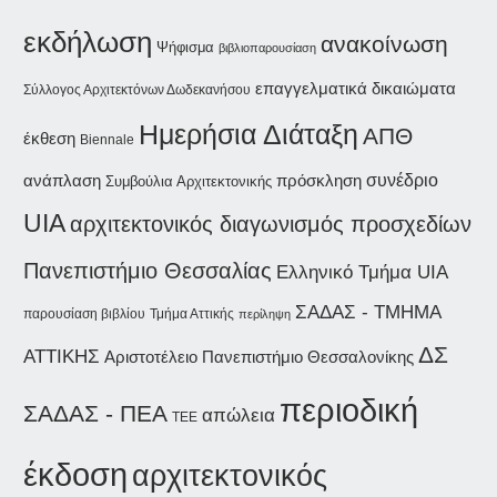
εκδήλωση
ανακοίνωση
Ψήφισμα
βιβλιοπαρουσίαση
επαγγελματικά δικαιώματα
Σύλλογος Αρχιτεκτόνων Δωδεκανήσου
Ημερήσια Διάταξη
ΑΠΘ
έκθεση
Biennale
συνέδριο
ανάπλαση
πρόσκληση
Συμβούλια Αρχιτεκτονικής
UIA
αρχιτεκτονικός διαγωνισμός προσχεδίων
Πανεπιστήμιο Θεσσαλίας
Ελληνικό Τμήμα UIA
ΣΑΔΑΣ - ΤΜΗΜΑ
παρουσίαση βιβλίου
Τμήμα Αττικής
περίληψη
ΔΣ
ΑΤΤΙΚΗΣ
Αριστοτέλειο Πανεπιστήμιο Θεσσαλονίκης
περιοδική
ΣΑΔΑΣ - ΠΕΑ
απώλεια
ΤΕΕ
έκδοση
αρχιτεκτονικός