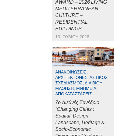
AWARD – 2026 LIVING
MEDITERRANEAN
CULTURE –
RESIDENTIAL
BUILDINGS
13 ΙΟΥΛΊΟΥ 2026
ΑΝΑΚΟΙΝΏΣΕΙΣ,
ΑΡΧΙΤΈΚΤΟΝΕΣ, ΑΣΤΙΚΌΣ
ΣΧΕΔΙΑΣΜΌΣ, ΔΙΆ ΒΊΟΥ
ΜΆΘΗΣΗ, ΜΝΗΜΕΊΑ,
ΑΠΟΚΑΤΑΣΤΆΣΕΙΣ
7o Διεθνές Συνέδριο
“Changing Cities :
Spatial, Design,
Landscape, Heritage &
Socio-Economic
Dimensions” Σπέτσες,