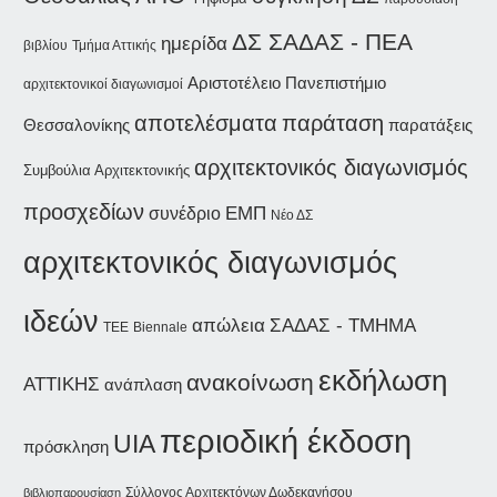
ΔΣ ΣΑΔΑΣ - ΠΕΑ
ημερίδα
βιβλίου
Τμήμα Αττικής
Αριστοτέλειο Πανεπιστήμιο
αρχιτεκτονικοί διαγωνισμοί
παράταση
αποτελέσματα
Θεσσαλονίκης
παρατάξεις
αρχιτεκτονικός διαγωνισμός
Συμβούλια Αρχιτεκτονικής
προσχεδίων
συνέδριο
ΕΜΠ
Νέο ΔΣ
αρχιτεκτονικός διαγωνισμός
ιδεών
ΣΑΔΑΣ - ΤΜΗΜΑ
απώλεια
Biennale
ΤΕΕ
εκδήλωση
ανακοίνωση
ΑΤΤΙΚΗΣ
ανάπλαση
περιοδική έκδοση
UIA
πρόσκληση
Σύλλογος Αρχιτεκτόνων Δωδεκανήσου
βιβλιοπαρουσίαση