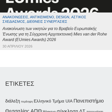
ΑΝΑΚΟΙΝΏΣΕΙΣ, ΑΝΤΙΚΕΊΜΕΝΟ, DESIGN, ΑΣΤΙΚΌΣ
ΣΧΕΔΙΑΣΜΌΣ, ΔΙΕΘΝΕΊΣ ΣΥΝΕΡΓΑΣΊΕΣ
Ανακοίνωση των νικητών για το Βραβείο Ευρωπαϊκής
Ένωσης για τη Σύγχρονη Αρχιτεκτονική Mies van der Rohe
Award (EUmies Awards) 2026
30 ΑΠΡΙΛΊΟΥ 2026
ΕΤΙΚΕΤΕΣ
Πανεπιστήμιο
διάλεξη
Ελληνικό Τμήμα UIA
περίληψη
ΑΠΘ
Θεσσαλίας
σύγκληση ΔΣ
Ψήφισμα
παρουσίαση