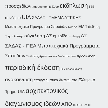
εκδήλωση
προσχεδίων
παρουσίαση βιβλίου
ΤΕΕ
UIA
ΣΑΔΑΣ - ΤΜΗΜΑ ΑΤΤΙΚΗΣ
συνέδριο
ΕΜΠ
Μεταπτυχιακό Πρόγραμμα Σπουδών
έκθεση
Νέο ΔΣ
ΔΣ
σύγκληση ΔΣ
ημερίδα
Τμήμα Αττικής
περίληψη
ΣΑΔΑΣ - ΠΕΑ
Μεταπτυχιακά Προγράμματα
Σπουδών
πρόσκληση
Σύλλογος Αρχιτεκτόνων Δωδεκανήσου
περιοδική έκδοση
βιβλιοπαρουσίαση
ανακοίνωση
Ελληνικό
επαγγελματικά δικαιώματα
αρχιτεκτονικός
Τμήμα UIA
διαγωνισμός ιδεών
ΑΠΘ
αρχιτεκτονικοί