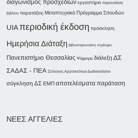
διαγωνισμός προσχεδίων
εργαστήριο
παρουσίαση
παρατάξεις
Μεταπτυχιακό Πρόγραμμα Σπουδών
βιβλίου
περιοδική έκδοση
UIA
πρόσκληση
Ημερήσια Διάταξη
βιβλιοπαρουσίαση
περίληψη
ΔΣ
Πανεπιστήμιο Θεσσαλίας
διάλεξη
Ψήφισμα
ΣΑΔΑΣ - ΠΕΑ
Σύλλογος Αρχιτεκτόνων Δωδεκανήσου
παράταση
αποτελέσματα
σύγκληση ΔΣ
ΕΜΠ
ΝΕΕΣ ΑΓΓΕΛΙΕΣ