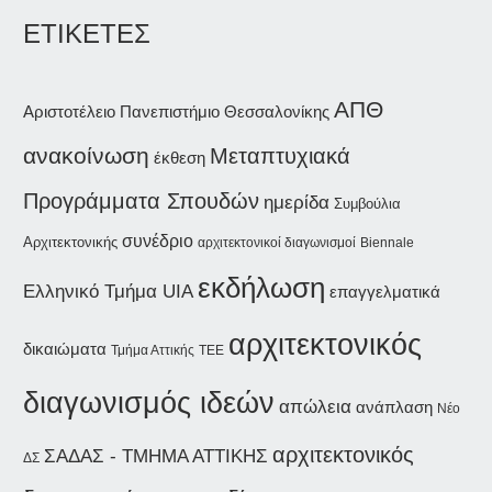
ΕΤΙΚΕΤΕΣ
ΑΠΘ
Αριστοτέλειο Πανεπιστήμιο Θεσσαλονίκης
ανακοίνωση
Μεταπτυχιακά
έκθεση
Προγράμματα Σπουδών
ημερίδα
Συμβούλια
συνέδριο
Αρχιτεκτονικής
αρχιτεκτονικοί διαγωνισμοί
Biennale
εκδήλωση
Ελληνικό Τμήμα UIA
επαγγελματικά
αρχιτεκτονικός
δικαιώματα
Τμήμα Αττικής
ΤΕΕ
διαγωνισμός ιδεών
απώλεια
ανάπλαση
Νέο
αρχιτεκτονικός
ΣΑΔΑΣ - ΤΜΗΜΑ ΑΤΤΙΚΗΣ
ΔΣ