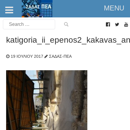
MENU
Search
for:
katigoria_ii_epenos2_kakavas_an
19 ΙΟΥΛΊΟΥ 2017
ΣΑΔΑΣ-ΠΕΑ