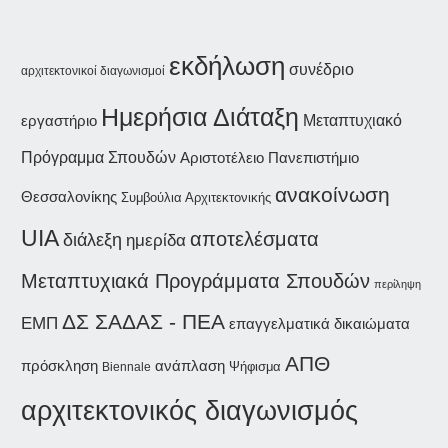
εκδήλωση
συνέδριο
αρχιτεκτονικοί διαγωνισμοί
Ημερήσια Διάταξη
εργαστήριο
Μεταπτυχιακό
Πρόγραμμα Σπουδών
Αριστοτέλειο Πανεπιστήμιο
ανακοίνωση
Θεσσαλονίκης
Συμβούλια Αρχιτεκτονικής
UIA
αποτελέσματα
διάλεξη
ημερίδα
Μεταπτυχιακά Προγράμματα Σπουδών
περίληψη
ΔΣ ΣΑΔΑΣ - ΠΕΑ
ΕΜΠ
επαγγελματικά δικαιώματα
ΑΠΘ
ανάπλαση
πρόσκληση
Ψήφισμα
Biennale
αρχιτεκτονικός διαγωνισμός