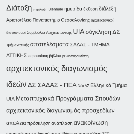
Διάταξη
διάλεξη
ημερίδα
έκθεση
Biennale
περίληψη
Αριστοτέλειο Πανεπιστήμιο Θεσσαλονίκης
αρχιτεκτονικοί
UIA
σύγκληση ΔΣ
Συμβούλια Αρχιτεκτονικής
διαγωνισμοί
αποτελέσματα
ΣΑΔΑΣ - ΤΜΗΜΑ
Τμήμα Αττικής
ΑΤΤΙΚΗΣ
παρουσίαση βιβλίου
βιβλιοπαρουσίαση
αρχιτεκτονικός διαγωνισμός
ιδεών
ΔΣ ΣΑΔΑΣ - ΠΕΑ
Ελληνικό Τμήμα
Νέο ΔΣ
Μεταπτυχιακά Προγράμματα Σπουδών
UIA
αρχιτεκτονικός διαγωνισμός προσχεδίων
ανακοίνωση
απώλεια
ανάπλαση
πρόσκληση
επαγγελματικά δικαιώματα
παρατάξεις
Ψήφισμα
ΤΕΕ