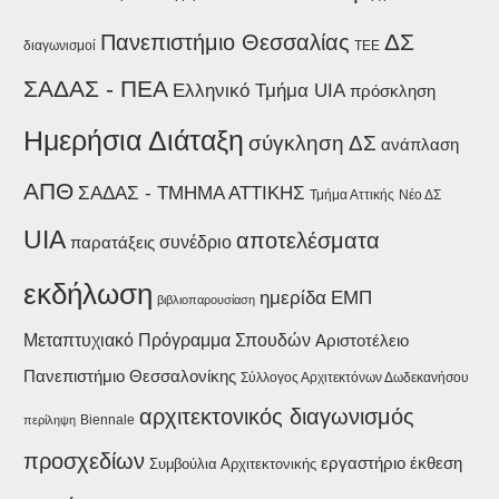
ΔΣ
Πανεπιστήμιο Θεσσαλίας
διαγωνισμοί
ΤΕΕ
ΣΑΔΑΣ - ΠΕΑ
Ελληνικό Τμήμα UIA
πρόσκληση
Ημερήσια Διάταξη
σύγκληση ΔΣ
ανάπλαση
ΑΠΘ
ΣΑΔΑΣ - ΤΜΗΜΑ ΑΤΤΙΚΗΣ
Τμήμα Αττικής
Νέο ΔΣ
UIA
αποτελέσματα
συνέδριο
παρατάξεις
εκδήλωση
ημερίδα
ΕΜΠ
βιβλιοπαρουσίαση
Μεταπτυχιακό Πρόγραμμα Σπουδών
Αριστοτέλειο
Πανεπιστήμιο Θεσσαλονίκης
Σύλλογος Αρχιτεκτόνων Δωδεκανήσου
αρχιτεκτονικός διαγωνισμός
Biennale
περίληψη
προσχεδίων
εργαστήριο
έκθεση
Συμβούλια Αρχιτεκτονικής