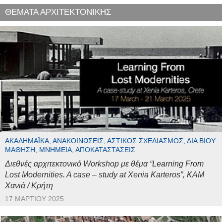
ΘΕΜΑΤΑ ΑΡΧΙΤΕΚΤΟΝΙΚΗΣ
ΑΚΑΔΗΜΑΪΚΆ, ΑΝΑΚΟΙΝΏΣΕΙΣ, ΑΣΤΙΚΌΣ ΣΧΕΔΙΑΣΜΌΣ, ΔΙΆ ΒΊΟΥ
ΜΆΘΗΣΗ, ΜΝΗΜΕΊΑ, ΑΠΟΚΑΤΑΣΤΆΣΕΙΣ
Διεθνές αρχιτεκτονικό Workshop με θέμα “Learning From
Lost Modernities. A case – study at Xenia Karteros”, ΚΑΜ
Χανιά / Κρήτη
17 ΜΑΡΤΊΟΥ 2025