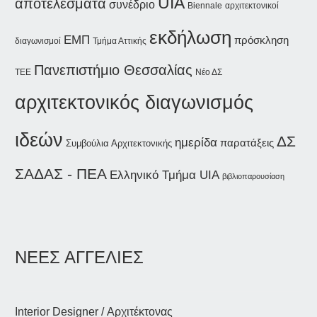
UIA
αποτελέσματα
συνέδριο
Biennale
αρχιτεκτονικοί
εκδήλωση
ΕΜΠ
πρόσκληση
διαγωνισμοί
Τμήμα Αττικής
Πανεπιστήμιο Θεσσαλίας
Νέο ΔΣ
ΤΕΕ
αρχιτεκτονικός διαγωνισμός
ιδεών
ΔΣ
ημερίδα
παρατάξεις
Συμβούλια Αρχιτεκτονικής
ΣΑΔΑΣ - ΠΕΑ
Ελληνικό Τμήμα UIA
βιβλιοπαρουσίαση
ΝΕΕΣ ΑΓΓΕΛΙΕΣ
Interior Designer / Αρχιτέκτονας