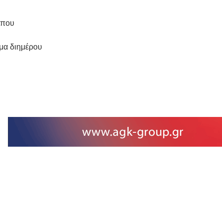
ύπου
μα διημέρου