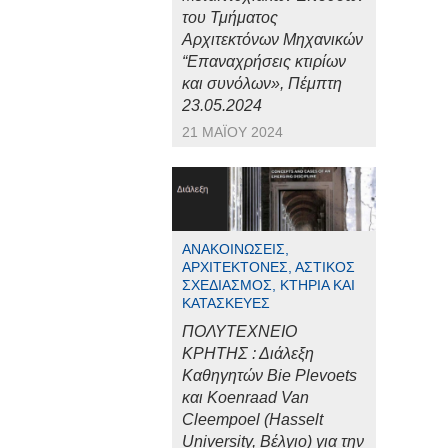
του Τμήματος
Αρχιτεκτόνων Μηχανικών
“Επαναχρήσεις κτιρίων
και συνόλων», Πέμπτη
23.05.2024
21 ΜΑΪ́ΟΥ 2024
ΑΝΑΚΟΙΝΏΣΕΙΣ,
ΑΡΧΙΤΈΚΤΟΝΕΣ, ΑΣΤΙΚΌΣ
ΣΧΕΔΙΑΣΜΌΣ, ΚΤΉΡΙΑ ΚΑΙ
ΚΑΤΑΣΚΕΥΈΣ
ΠΟΛΥΤΕΧΝΕΙΟ
ΚΡΗΤΗΣ : Διάλεξη
Καθηγητών Bie Plevoets
και Koenraad Van
Cleempoel (Hasselt
University, Βέλγιο) για την