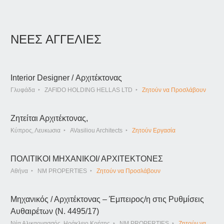
ΝΕΕΣ ΑΓΓΕΛΙΕΣ
Interior Designer / Αρχιτέκτονας
Γλυφάδα
ZAFIDO HOLDING HELLAS LTD
Ζητούν να Προσλάβουν
Ζητείται Αρχιτέκτονας,
Κύπρος, Λευκωσια
AVasiliou Architects
Ζητούν Εργασία
ΠΟΛΙΤΙΚΟΙ ΜΗΧΑΝΙΚΟΙ/ ΑΡΧΙΤΕΚΤΟΝΕΣ
Αθήνα
NM PROPERTIES
Ζητούν να Προσλάβουν
Μηχανικός / Αρχιτέκτονας – Έμπειρος/η στις Ρυθμίσεις
Αυθαιρέτων (Ν. 4495/17)
Νέα Αλικαρνασσός, Ηράκλειο Κρήτης
NM PROPERTIES
Ζητούν να