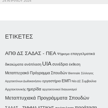
24 ΑΠΡΙΛΊΟΥ 2024
ΕΤΙΚΕΤΕΣ
ΑΠΘ
ΔΣ ΣΑΔΑΣ - ΠΕΑ
επαγγελματικά
Ψήφισμα
UIA
συνέδριο
δικαιώματα
ανάπλαση
έκθεση
Μεταπτυχιακό Πρόγραμμα Σπουδών
Biennale
Σύλλογος
ΕΜΠ
εργαστήριο
Συμβούλια
Αρχιτεκτόνων Δωδεκανήσου
Νέο ΔΣ
ημερίδα
Αρχιτεκτονικής
αρχιτεκτονικοί διαγωνισμοί
Μεταπτυχιακά Προγράμματα Σπουδών
παράταση
ΣΑΔΑΣ - ΤΜΗΜΑ ΑΤΤΙΚΗΣ
πρόσκληση