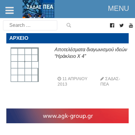
MENU
Search
for:
ΑΡΧΕΊΟ
Αποτελέσματα διαγωνισμού ιδεών
“Ηράκλειο Χ 4”
11 ΑΠΡΙΛΊΟΥ
ΣΑΔΑΣ-
2013
ΠΕΑ