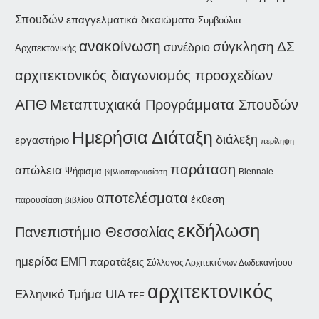
Σπουδών
επαγγελματικά δικαιώματα
Συμβούλια
ανακοίνωση
σύγκληση ΔΣ
συνέδριο
Αρχιτεκτονικής
αρχιτεκτονικός διαγωνισμός προσχεδίων
ΑΠΘ
Μεταπτυχιακά Προγράμματα Σπουδών
Ημερήσια Διάταξη
διάλεξη
εργαστήριο
περίληψη
παράταση
απώλεια
Ψήφισμα
Biennale
βιβλιοπαρουσίαση
αποτελέσματα
έκθεση
παρουσίαση βιβλίου
εκδήλωση
Πανεπιστήμιο Θεσσαλίας
ημερίδα
ΕΜΠ
παρατάξεις
Σύλλογος Αρχιτεκτόνων Δωδεκανήσου
αρχιτεκτονικός
Ελληνικό Τμήμα UIA
ΤΕΕ